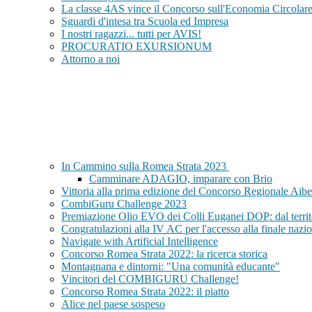
La classe 4AS vince il Concorso sull'Economia Circola
Sguardi d'intesa tra Scuola ed Impresa
I nostri ragazzi... tutti per AVIS!
PROCURATIO EXURSIONUM
Attorno a noi
In Cammino sulla Romea Strata 2023
Camminare ADAGIO, imparare con Brio
Vittoria alla prima edizione del Concorso Regionale Aibe
CombiGuru Challenge 2023
Premiazione Olio EVO dei Colli Euganei DOP: dal territor
Congratulazioni alla IV AC per l'accesso alla finale nazi
Navigate with Artificial Intelligence
Concorso Romea Strata 2022: la ricerca storica
Montagnana e dintorni: "Una comunità educante"
Vincitori del COMBIGURU Challenge!
Concorso Romea Strata 2022: il piatto
Alice nel paese sospeso