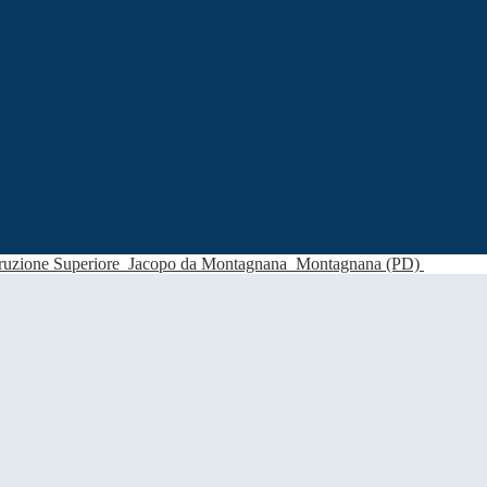
struzione Superiore
Jacopo da Montagnana
Montagnana (PD)