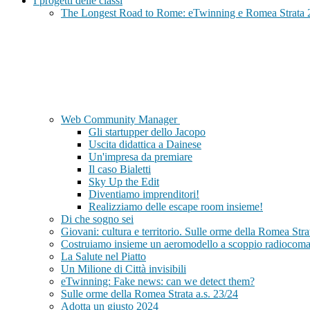
I progetti delle classi
The Longest Road to Rome: eTwinning e Romea Strata 
Web Community Manager
Gli startupper dello Jacopo
Uscita didattica a Dainese
Un'impresa da premiare
Il caso Bialetti
Sky Up the Edit
Diventiamo imprenditori!
Realizziamo delle escape room insieme!
Di che sogno sei
Giovani: cultura e territorio. Sulle orme della Romea Str
Costruiamo insieme un aeromodello a scoppio radiocom
La Salute nel Piatto
Un Milione di Città invisibili
eTwinning: Fake news: can we detect them?
Sulle orme della Romea Strata a.s. 23/24
Adotta un giusto 2024