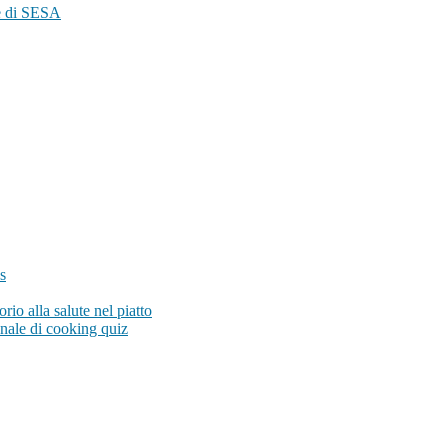
re di SESA
s
io alla salute nel piatto
onale di cooking quiz