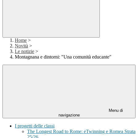
Home
>
Novità
>
Le notizie
>
Montagnana e dintorni: "Una comunità educante"
Menu di
navigazione
I progetti delle classi
The Longest Road to Rome: eTwinning e Romea Strata
25/26