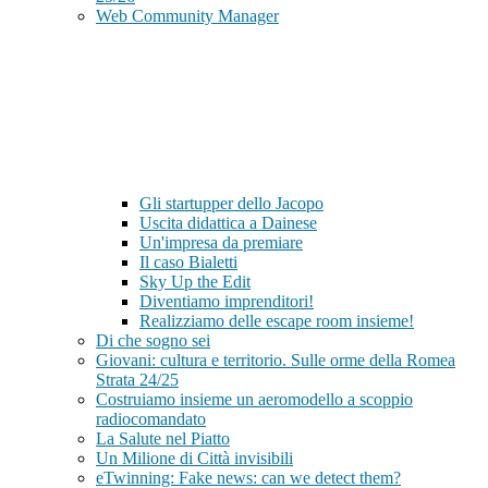
Web Community Manager
Gli startupper dello Jacopo
Uscita didattica a Dainese
Un'impresa da premiare
Il caso Bialetti
Sky Up the Edit
Diventiamo imprenditori!
Realizziamo delle escape room insieme!
Di che sogno sei
Giovani: cultura e territorio. Sulle orme della Romea
Strata 24/25
Costruiamo insieme un aeromodello a scoppio
radiocomandato
La Salute nel Piatto
Un Milione di Città invisibili
eTwinning: Fake news: can we detect them?