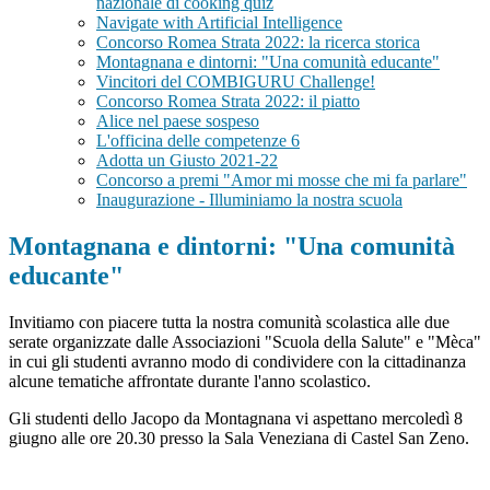
nazionale di cooking quiz
Navigate with Artificial Intelligence
Concorso Romea Strata 2022: la ricerca storica
Montagnana e dintorni: "Una comunità educante"
Vincitori del COMBIGURU Challenge!
Concorso Romea Strata 2022: il piatto
Alice nel paese sospeso
L'officina delle competenze 6
Adotta un Giusto 2021-22
Concorso a premi "Amor mi mosse che mi fa parlare"
Inaugurazione - Illuminiamo la nostra scuola
Montagnana e dintorni: "Una comunità
educante"
Invitiamo con piacere tutta la nostra comunità scolastica alle due
serate organizzate dalle Associazioni "Scuola della Salute" e "Mèca"
in cui gli studenti avranno modo di condividere con la cittadinanza
alcune tematiche affrontate durante l'anno scolastico.
Gli studenti dello Jacopo da Montagnana vi aspettano mercoledì 8
giugno alle ore 20.30 presso la Sala Veneziana di Castel San Zeno.