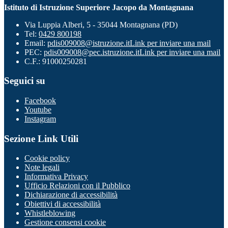
Istituto di Istruzione Superiore Jacopo da Montagnana
Via Luppia Alberi, 5 - 35044 Montagnana (PD)
Tel:
0429 800198
Email:
pdis009008@istruzione.it
Link per inviare una mail
PEC:
pdis009008@pec.istruzione.it
Link per inviare una mail
C.F.: 91000250281
Seguici su
Facebook
Youtube
Instagram
Sezione Link Utili
Cookie policy
Note legali
Informativa Privacy
Ufficio Relazioni con il Pubblico
Dichiarazione di accessibilità
Obiettivi di accessibilità
Whistleblowing
Gestione consensi cookie