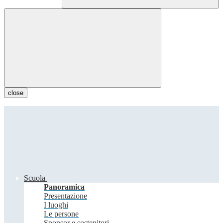
close
Scuola
Panoramica
Presentazione
I luoghi
Le persone
Sponsor e sostenitori