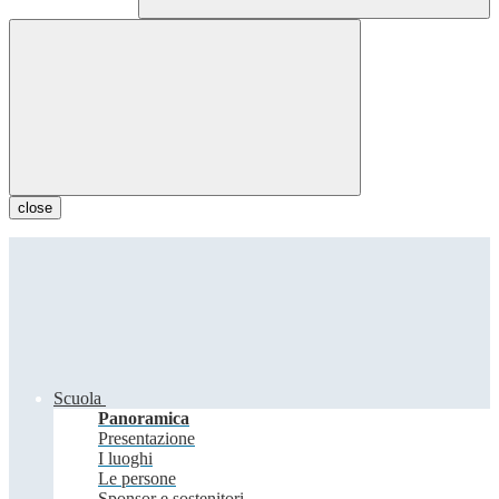
close
Scuola
Panoramica
Presentazione
I luoghi
Le persone
Sponsor e sostenitori