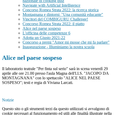
nazionale di cooking quiz
Navigate with Artificial Intelligence
Concorso Romea Strata 2022: la ricerca storica
Montagnana e dintorni: "Una comunità educante"
Vincitori del COMBIGURU Challenge!
Concorso Romea Strata 2022: il piatto
Alice nel paese sospeso
L'officina delle competenze 6
Adotta un Giusto 2021-22
Concorso a premi "Amor mi mosse che mi fa parlare"
Inaugurazione - Illuminiamo la nostra scuola
Alice nel paese sospeso
Il laboratorio teatrale "Per finta sul serio" sarà in scena venerdì 29
aprile alle ore 21.00 presso l'aula Magna dell'I.I.S. "JACOPO DA
MONTAGNANA" con lo spettacolo "ALICE NEL PAESE
SOSPESO"; testi e regia di Viviana Larcati.
Notizie
Questo sito o gli strumenti terzi da questo utilizzati si avvalgono di
cookie necessari al funzionamento ed utili alle finalità illustrate nella