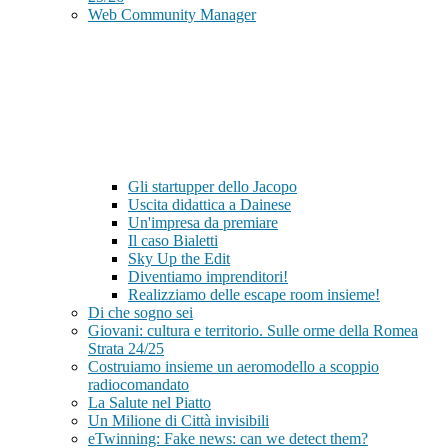
Web Community Manager
Gli startupper dello Jacopo
Uscita didattica a Dainese
Un'impresa da premiare
Il caso Bialetti
Sky Up the Edit
Diventiamo imprenditori!
Realizziamo delle escape room insieme!
Di che sogno sei
Giovani: cultura e territorio. Sulle orme della Romea
Strata 24/25
Costruiamo insieme un aeromodello a scoppio
radiocomandato
La Salute nel Piatto
Un Milione di Città invisibili
eTwinning: Fake news: can we detect them?