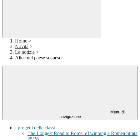
Home
>
Novità
>
Le notizie
>
Alice nel paese sospeso
Menu di
navigazione
I progetti delle classi
The Longest Road to Rome: eTwinning e Romea Strata
25/26