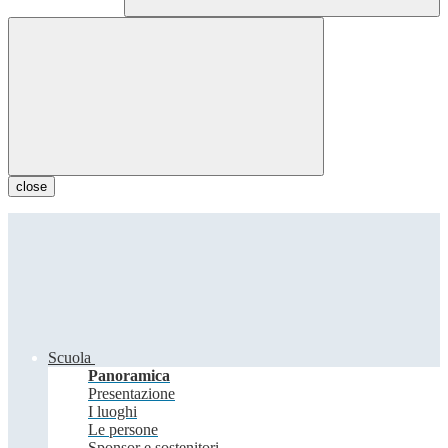
close
Scuola
Panoramica
Presentazione
I luoghi
Le persone
Sponsor e sostenitori