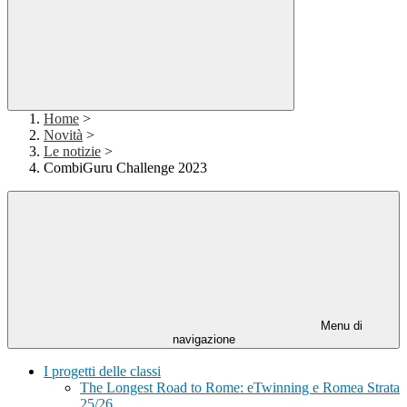
Home
>
Novità
>
Le notizie
>
CombiGuru Challenge 2023
Menu di
navigazione
I progetti delle classi
The Longest Road to Rome: eTwinning e Romea Strata
25/26