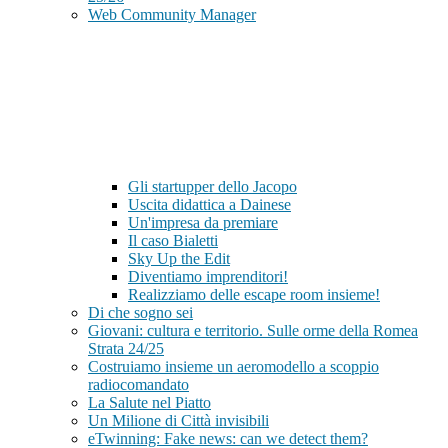
Web Community Manager
Gli startupper dello Jacopo
Uscita didattica a Dainese
Un'impresa da premiare
Il caso Bialetti
Sky Up the Edit
Diventiamo imprenditori!
Realizziamo delle escape room insieme!
Di che sogno sei
Giovani: cultura e territorio. Sulle orme della Romea
Strata 24/25
Costruiamo insieme un aeromodello a scoppio
radiocomandato
La Salute nel Piatto
Un Milione di Città invisibili
eTwinning: Fake news: can we detect them?