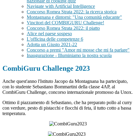
nazionale di cooking quiz
Navigate with Artificial Intelligence
Concorso Romea Strata 2022: la ricerca storica
Montagnana e dintorni: "Una comunità educante"
Vincitori del COMBIGURU Challenge!
Concorso Romea Strata 2022: il piatto
Alice nel paese sospeso
L'officina delle competenze 6
Adotta un Giusto 2021-22
Concorso a premi "Amor mi mosse che mi fa parlare"
Inaugurazione - Illuminiamo la nostra scuola
CombiGuru Challenge 2023
Anche quest'anno l'Istituto Jacopo da Montagnana ha partecipato,
con lo studente Sebastiano Bommartini della classe 4AP, al
CombiGuru Challenge, concorso internazionale promosso da Unox.
Ottimo il piazzamento di Sebastiano, che ha preparato
pollo al curry
con verdure, pesto di pistacchi e fiocchi di feta, il tutto cotto a bassa
temperatura.