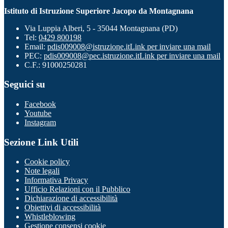
Istituto di Istruzione Superiore Jacopo da Montagnana
Via Luppia Alberi, 5 - 35044 Montagnana (PD)
Tel:
0429 800198
Email:
pdis009008@istruzione.it
Link per inviare una mail
PEC:
pdis009008@pec.istruzione.it
Link per inviare una mail
C.F.: 91000250281
Seguici su
Facebook
Youtube
Instagram
Sezione Link Utili
Cookie policy
Note legali
Informativa Privacy
Ufficio Relazioni con il Pubblico
Dichiarazione di accessibilità
Obiettivi di accessibilità
Whistleblowing
Gestione consensi cookie