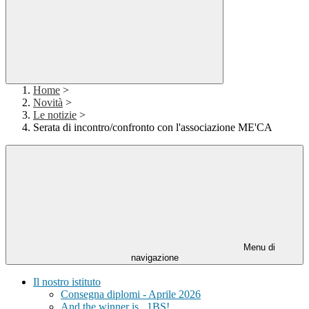
Home
>
Novità
>
Le notizie
>
Serata di incontro/confronto con l'associazione ME'CA
Menu di
navigazione
Il nostro istituto
Consegna diplomi - Aprile 2026
And the winner is...1BS!