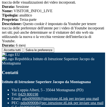
traccia delle visualizzazioni dei video incorporati.
Durata:
Sessione
Nome:
VISITOR_INFO1_LIVE
Tipologia:
analitico
Proprieta:
Terza-parte
Descrizione:
Questo cookie è impostato da Youtube per tenere
traccia delle preferenze dell'utente per i video di Youtube incorporati
nei siti; può anche determinare se il visitatore del sito web sta
utilizzando la nuova o la vecchia versione dell'interfaccia di
Youtube.
Durata:
6 mesi
Accetta tutti
Salva le preferenze
Istituto di Istruzione Superiore Jacopo da
Montagnana
Contatti
Istituto di Istruzione Superiore Jacopo da Montagnana
Via Luppia Alberi, 5 - 35044 Montagnana (PD)
Tel:
0429 800198
Email:
pdis009008@istruzione.it
Link per inviare una mail
PEC:
pdis009008@pec.istruzione.it
Link per inviare una mail