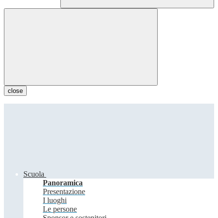
close
Scuola
Panoramica
Presentazione
I luoghi
Le persone
Sponsor e sostenitori