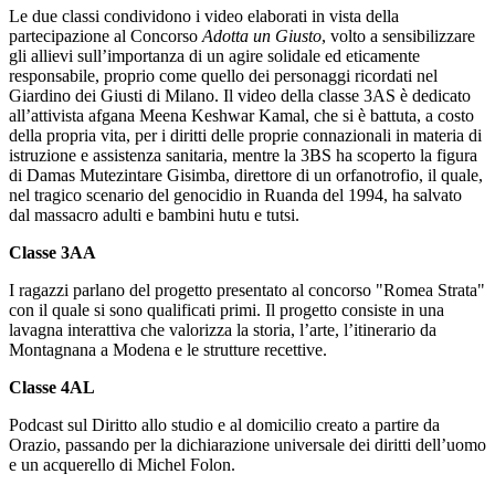
Le due classi condividono i video elaborati in vista della
partecipazione al Concorso
Adotta un Giusto
, volto a sensibilizzare
gli allievi sull’importanza di un agire solidale ed eticamente
responsabile, proprio come quello dei personaggi ricordati nel
Giardino dei Giusti di Milano. Il video della classe 3AS è dedicato
all’attivista afgana Meena Keshwar Kamal, che si è battuta, a costo
della propria vita, per i diritti delle proprie connazionali in materia di
istruzione e assistenza sanitaria, mentre la 3BS ha scoperto la figura
di Damas Mutezintare Gisimba, direttore di un orfanotrofio, il quale,
nel tragico scenario del genocidio in Ruanda del 1994, ha salvato
dal massacro adulti e bambini hutu e tutsi.
Classe 3AA
I ragazzi parlano del progetto presentato al concorso "Romea Strata"
con il quale si sono qualificati primi.
Il progetto consiste in una
lavagna interattiva che valorizza la storia, l’arte, l’itinerario da
Montagnana a Modena e le strutture recettive.
Classe 4AL
Podcast sul Diritto allo studio e al domicilio creato a partire da
Orazio, passando per la dichiarazione universale dei diritti dell’uomo
e un acquerello di Michel Folon.