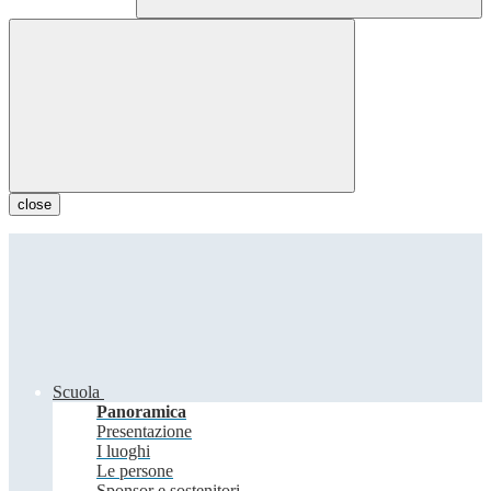
close
Scuola
Panoramica
Presentazione
I luoghi
Le persone
Sponsor e sostenitori