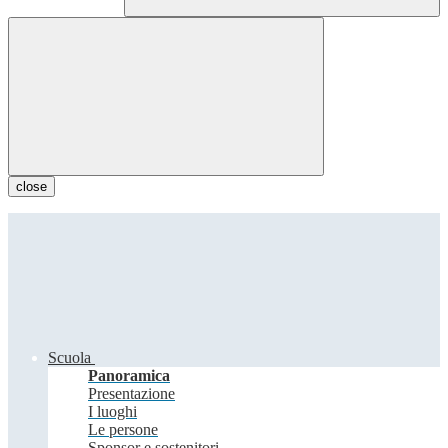
close
Scuola
Panoramica
Presentazione
I luoghi
Le persone
Sponsor e sostenitori