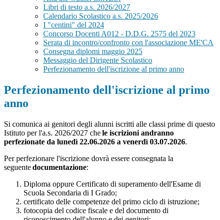
Libri di testo a.s. 2026/2027
Calendario Scolastico a.s. 2025/2026
I "centini" del 2024
Concorso Docenti A012 - D.D.G. 2575 del 2023
Serata di incontro/confronto con l'associazione ME'CA
Consegna diplomi maggio 2025
Messaggio del Dirigente Scolastico
Perfezionamento dell'iscrizione al primo anno
Perfezionamento dell'iscrizione al primo
anno
Si comunica ai genitori degli alunni iscritti alle classi prime di questo
Istituto per l'a.s. 2026/2027 che
le iscrizioni andranno
perfezionate da lunedì 22.06.2026 a venerdì 03.07.2026
.
Per perfezionare l'
iscrizione
dovrà essere consegnata la
seguente
documentazione
:
Diploma oppure Certificato di superamento dell'Esame di
Scuola Secondaria di I Grado
;
certificato delle competenze del primo ciclo di istruzione;
fotocopia del codice fiscale e del documento di
riconoscimento dell'alunno e dei genitori;