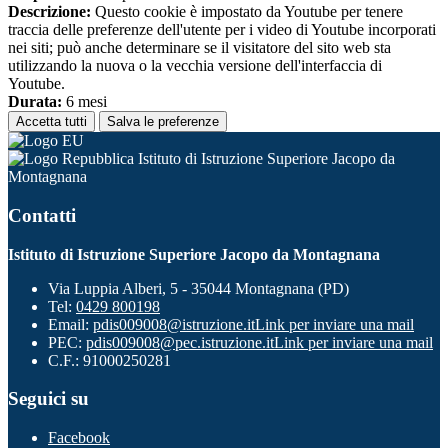
Descrizione:
Questo cookie è impostato da Youtube per tenere
traccia delle preferenze dell'utente per i video di Youtube incorporati
nei siti; può anche determinare se il visitatore del sito web sta
utilizzando la nuova o la vecchia versione dell'interfaccia di
Youtube.
Durata:
6 mesi
Accetta tutti
Salva le preferenze
Istituto di Istruzione Superiore Jacopo da
Montagnana
Contatti
Istituto di Istruzione Superiore Jacopo da Montagnana
Via Luppia Alberi, 5 - 35044 Montagnana (PD)
Tel:
0429 800198
Email:
pdis009008@istruzione.it
Link per inviare una mail
PEC:
pdis009008@pec.istruzione.it
Link per inviare una mail
C.F.: 91000250281
Seguici su
Facebook