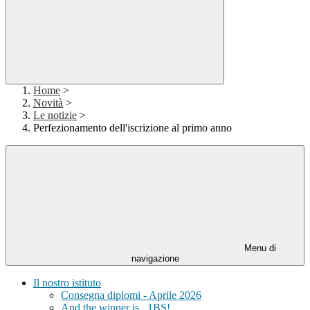
Home
>
Novità
>
Le notizie
>
Perfezionamento dell'iscrizione al primo anno
Menu di
navigazione
Il nostro istituto
Consegna diplomi - Aprile 2026
And the winner is...1BS!