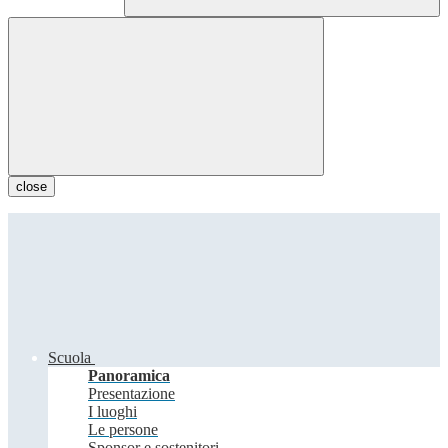
close
Scuola
Panoramica
Presentazione
I luoghi
Le persone
Sponsor e sostenitori