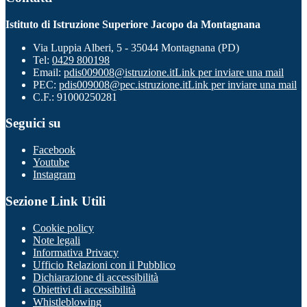
Istituto di Istruzione Superiore Jacopo da Montagnana
Via Luppia Alberi, 5 - 35044 Montagnana (PD)
Tel:
0429 800198
Email:
pdis009008@istruzione.it
Link per inviare una mail
PEC:
pdis009008@pec.istruzione.it
Link per inviare una mail
C.F.: 91000250281
Seguici su
Facebook
Youtube
Instagram
Sezione Link Utili
Cookie policy
Note legali
Informativa Privacy
Ufficio Relazioni con il Pubblico
Dichiarazione di accessibilità
Obiettivi di accessibilità
Whistleblowing