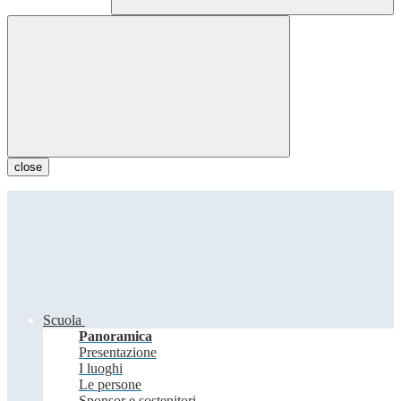
close
Scuola
Panoramica
Presentazione
I luoghi
Le persone
Sponsor e sostenitori