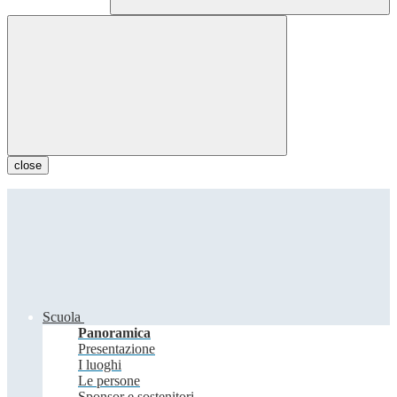
close
Scuola
Panoramica
Presentazione
I luoghi
Le persone
Sponsor e sostenitori