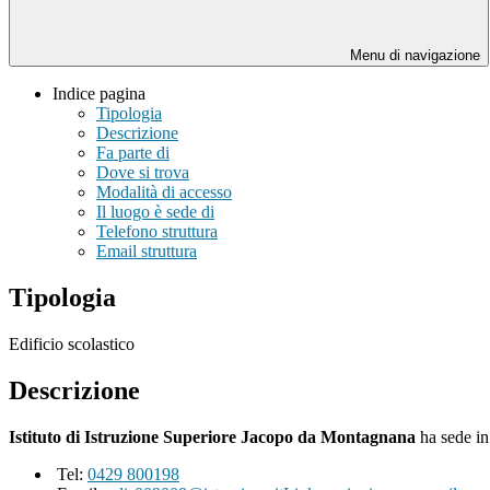
Menu di navigazione
Indice pagina
Tipologia
Descrizione
Fa parte di
Dove si trova
Modalità di accesso
Il luogo è sede di
Telefono struttura
Email struttura
Tipologia
Edificio scolastico
Descrizione
Istituto di Istruzione Superiore Jacopo da Montagnana
ha sede i
Tel:
0429 800198