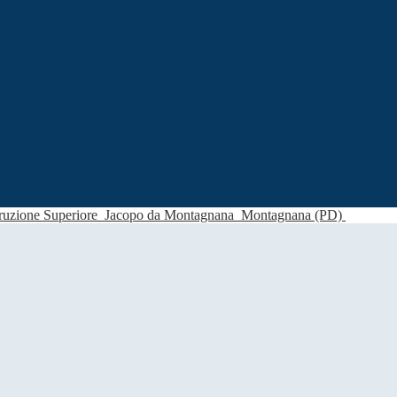
struzione Superiore
Jacopo da Montagnana
Montagnana (PD)