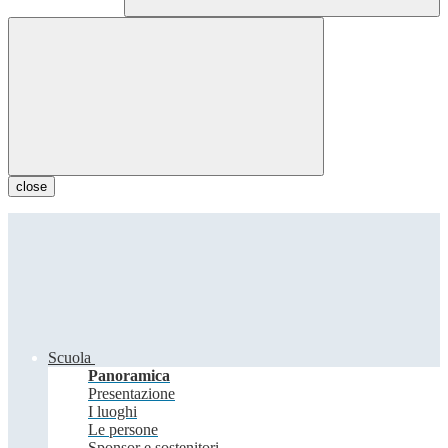
close
Scuola
Panoramica
Presentazione
I luoghi
Le persone
Sponsor e sostenitori