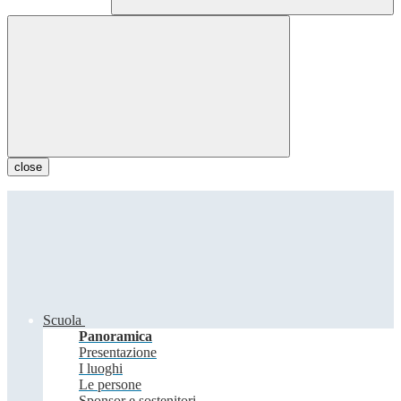
close
Scuola
Panoramica
Presentazione
I luoghi
Le persone
Sponsor e sostenitori