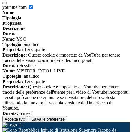
youtube.com
Nome
Tipologia
Proprieta
Descrizione
Durata
Nome:
YSC
Tipologia:
analitico
Proprieta:
Terza-parte
Descrizione:
Questo cookie è impostato da YouTube per tenere
traccia delle visualizzazioni dei video incorporati.
Durata:
Sessione
Nome:
VISITOR_INFO1_LIVE
Tipologia:
analitico
Proprieta:
Terza-parte
Descrizione:
Questo cookie è impostato da Youtube per tenere
traccia delle preferenze dell'utente per i video di Youtube incorporati
nei siti; può anche determinare se il visitatore del sito web sta
utilizzando la nuova o la vecchia versione dell'interfaccia di
Youtube.
Durata:
6 mesi
Accetta tutti
Salva le preferenze
Istituto di Istruzione Superiore Jacopo da