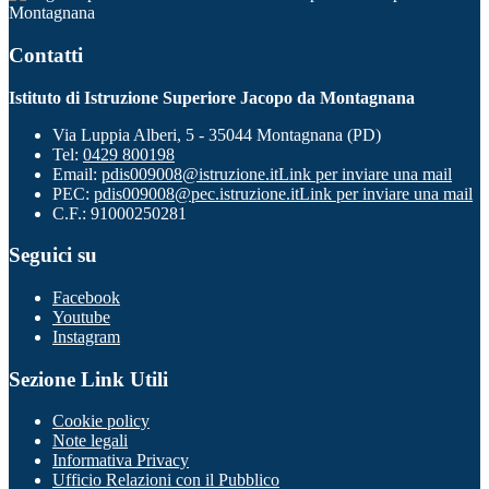
Montagnana
Contatti
Istituto di Istruzione Superiore Jacopo da Montagnana
Via Luppia Alberi, 5 - 35044 Montagnana (PD)
Tel:
0429 800198
Email:
pdis009008@istruzione.it
Link per inviare una mail
PEC:
pdis009008@pec.istruzione.it
Link per inviare una mail
C.F.: 91000250281
Seguici su
Facebook
Youtube
Instagram
Sezione Link Utili
Cookie policy
Note legali
Informativa Privacy
Ufficio Relazioni con il Pubblico