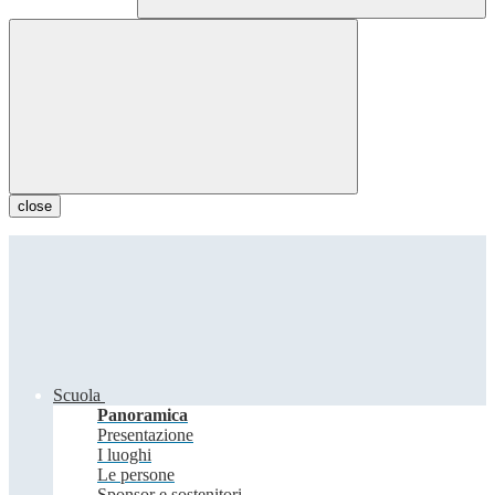
close
Scuola
Panoramica
Presentazione
I luoghi
Le persone
Sponsor e sostenitori