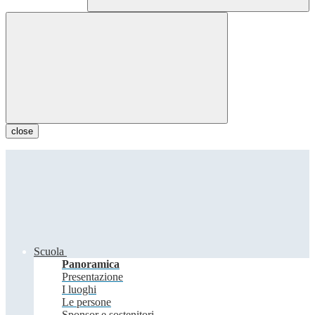
close
Scuola
Panoramica
Presentazione
I luoghi
Le persone
Sponsor e sostenitori