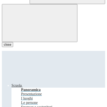
close
Scuola
Panoramica
Presentazione
I luoghi
Le persone
Sponsor e sostenitori