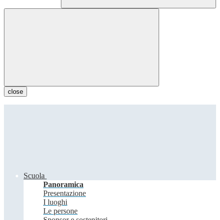
close
Scuola
Panoramica
Presentazione
I luoghi
Le persone
Sponsor e sostenitori