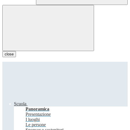
close
Scuola
Panoramica
Presentazione
I luoghi
Le persone
Sponsor e sostenitori