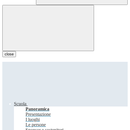
close
Scuola
Panoramica
Presentazione
I luoghi
Le persone
Sponsor e sostenitori