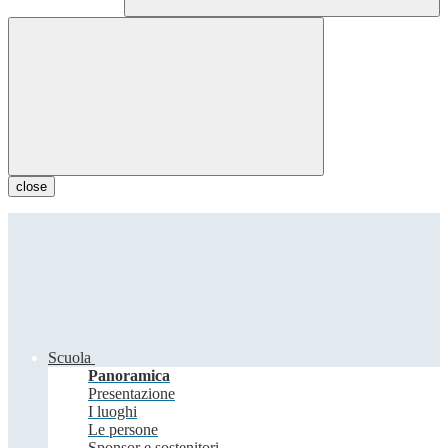
close
Scuola
Panoramica
Presentazione
I luoghi
Le persone
Sponsor e sostenitori