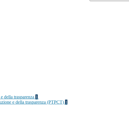
 e della trasparenza
1
rruzione e della trasparenza (PTPCT)
1