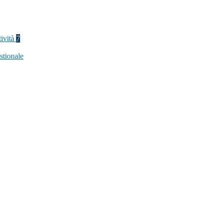
tività
7
stionale