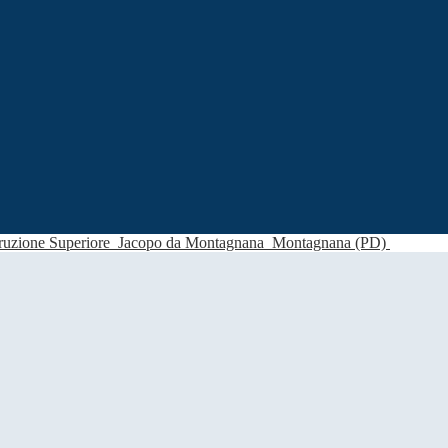
struzione Superiore
Jacopo da Montagnana
Montagnana (PD)