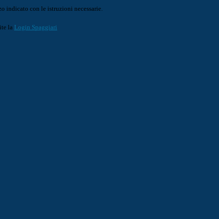
o indicato con le istruzioni necessarie.
ite la
Login Spaggiari