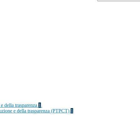
 e della trasparenza
1
rruzione e della trasparenza (PTPCT)
1