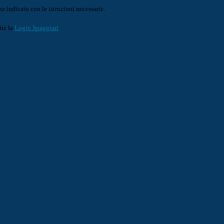
o indicato con le istruzioni necessarie.
ite la
Login Spaggiari