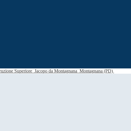
struzione Superiore
Jacopo da Montagnana
Montagnana (PD)