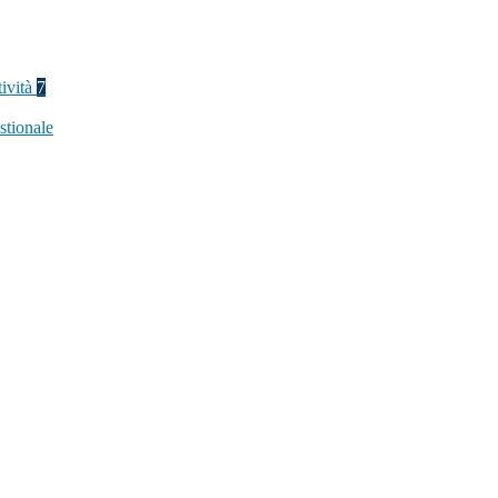
tività
7
stionale