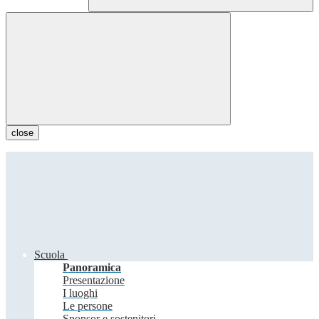
close
Scuola
Panoramica
Presentazione
I luoghi
Le persone
Sponsor e sostenitori