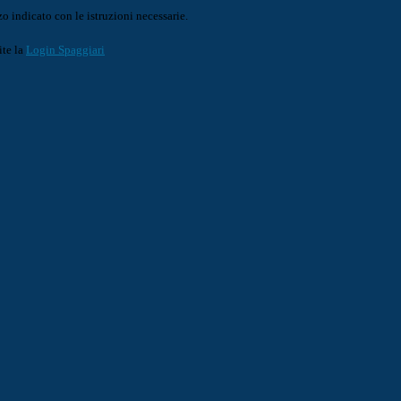
o indicato con le istruzioni necessarie.
ite la
Login Spaggiari