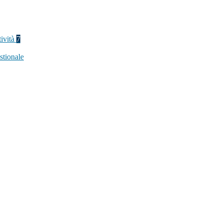
tività
7
stionale