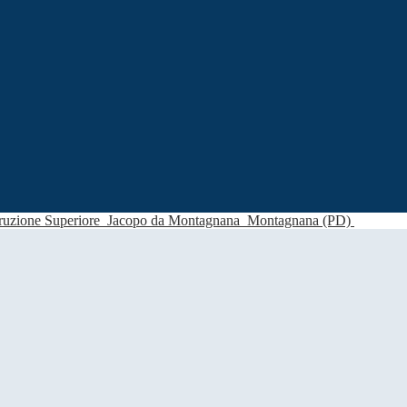
struzione Superiore
Jacopo da Montagnana
Montagnana (PD)