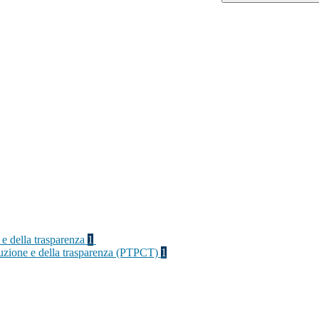
 e della trasparenza
1
rruzione e della trasparenza (PTPCT)
1