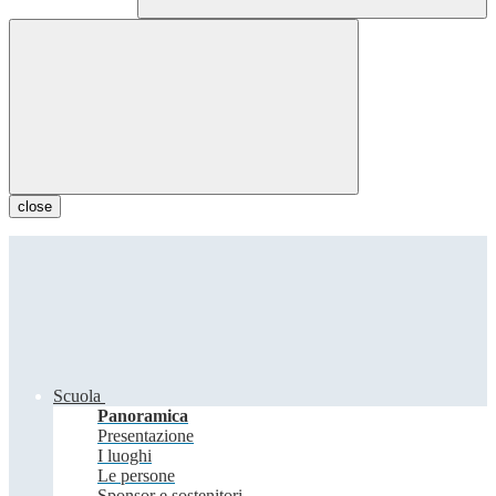
close
Scuola
Panoramica
Presentazione
I luoghi
Le persone
Sponsor e sostenitori