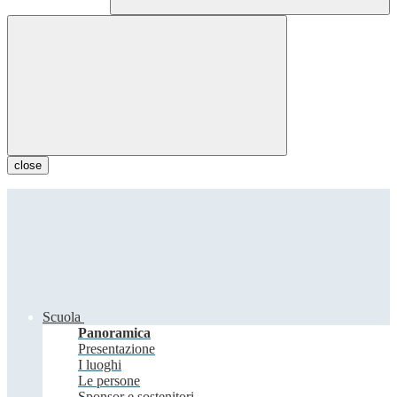
close
Scuola
Panoramica
Presentazione
I luoghi
Le persone
Sponsor e sostenitori