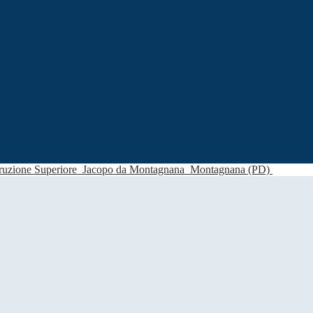
struzione Superiore
Jacopo da Montagnana
Montagnana (PD)