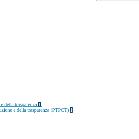
 e della trasparenza
1
rruzione e della trasparenza (PTPCT)
1