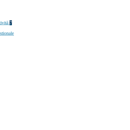
tività
7
stionale