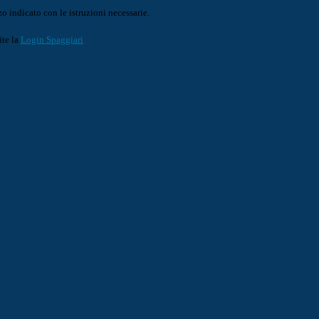
o indicato con le istruzioni necessarie.
ite la
Login Spaggiari