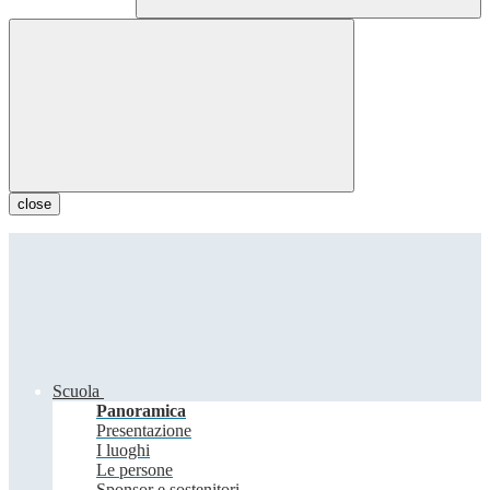
close
Scuola
Panoramica
Presentazione
I luoghi
Le persone
Sponsor e sostenitori