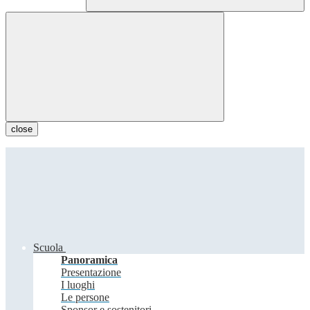
close
Scuola
Panoramica
Presentazione
I luoghi
Le persone
Sponsor e sostenitori