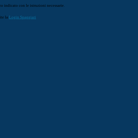
o indicato con le istruzioni necessarie.
ite la
Login Spaggiari