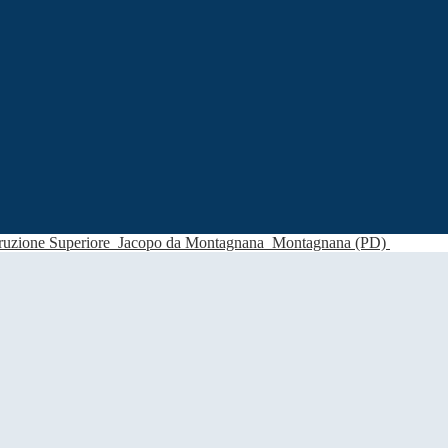
struzione Superiore
Jacopo da Montagnana
Montagnana (PD)