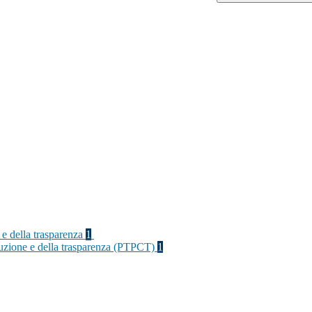
 e della trasparenza
1
rruzione e della trasparenza (PTPCT)
1