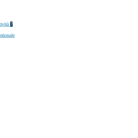
tività
7
stionale