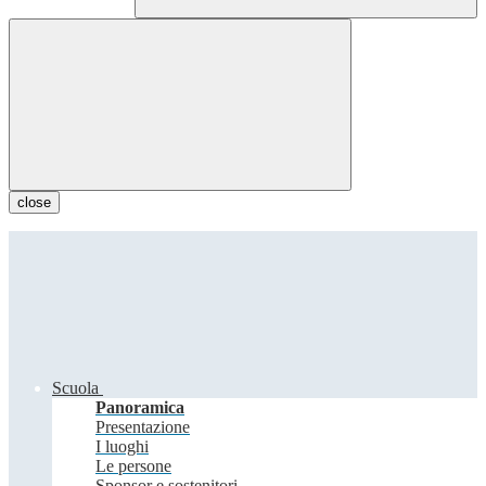
close
Scuola
Panoramica
Presentazione
I luoghi
Le persone
Sponsor e sostenitori