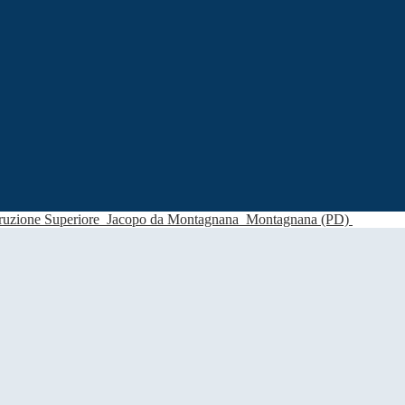
struzione Superiore
Jacopo da Montagnana
Montagnana (PD)