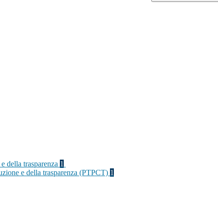
 e della trasparenza
1
rruzione e della trasparenza (PTPCT)
1