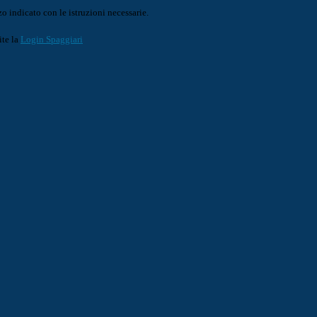
o indicato con le istruzioni necessarie.
ite la
Login Spaggiari