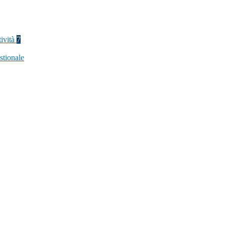
tività
7
stionale