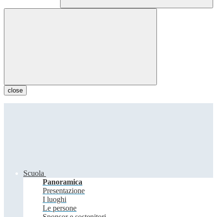
close
Scuola
Panoramica
Presentazione
I luoghi
Le persone
Sponsor e sostenitori