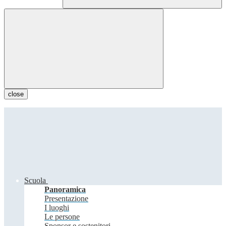
close
Scuola
Panoramica
Presentazione
I luoghi
Le persone
Sponsor e sostenitori