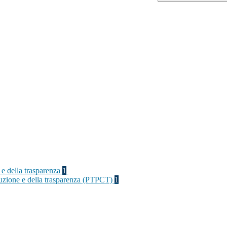
 e della trasparenza
1
rruzione e della trasparenza (PTPCT)
1