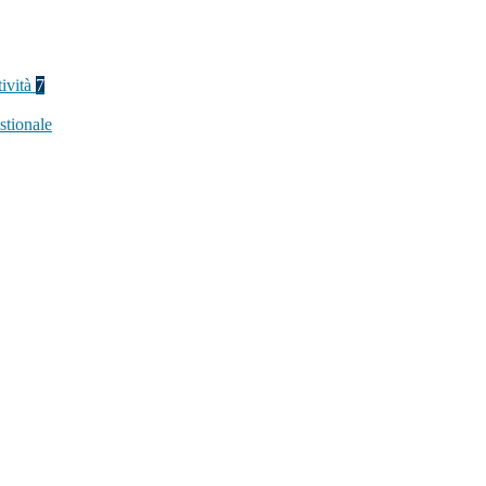
tività
7
stionale