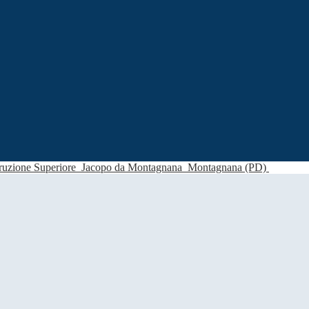
struzione Superiore
Jacopo da Montagnana
Montagnana (PD)