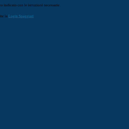
o indicato con le istruzioni necessarie.
ite la
Login Spaggiari