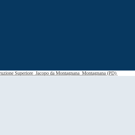
struzione Superiore
Jacopo da Montagnana
Montagnana (PD)