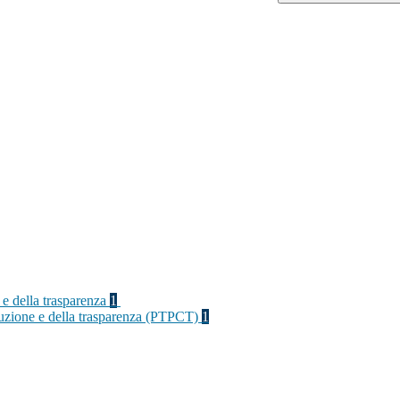
 e della trasparenza
1
rruzione e della trasparenza (PTPCT)
1