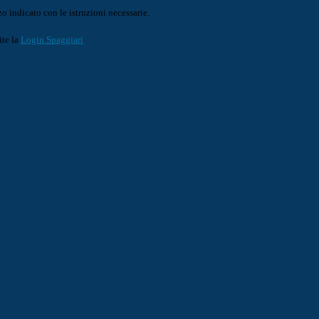
o indicato con le istruzioni necessarie.
ite la
Login Spaggiari