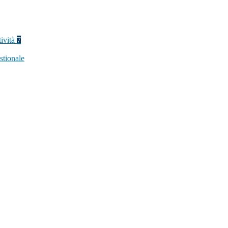
tività
7
stionale