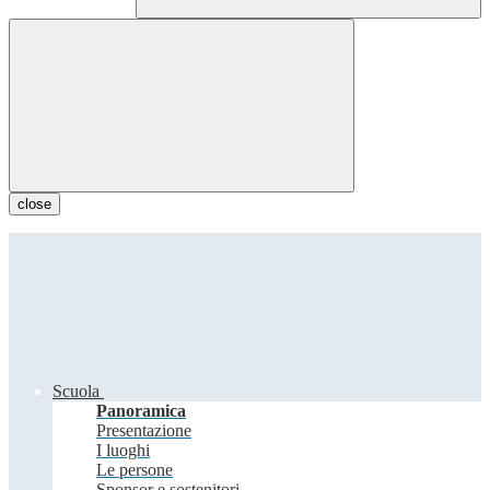
close
Scuola
Panoramica
Presentazione
I luoghi
Le persone
Sponsor e sostenitori