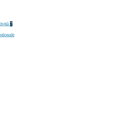
tività
7
stionale