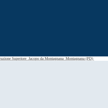
struzione Superiore
Jacopo da Montagnana
Montagnana (PD)