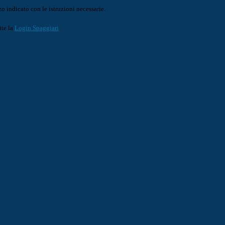
o indicato con le istruzioni necessarie.
ite la
Login Spaggiari