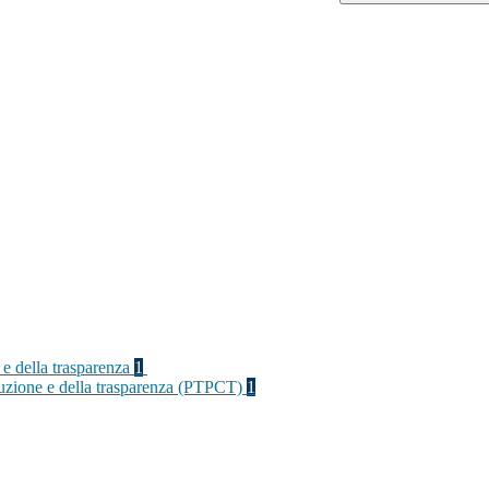
 e della trasparenza
1
rruzione e della trasparenza (PTPCT)
1