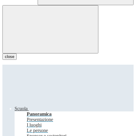
close
Scuola
Panoramica
Presentazione
I luoghi
Le persone
Sponsor e sostenitori