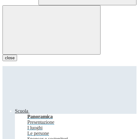
close
Scuola
Panoramica
Presentazione
I luoghi
Le persone
Sponsor e sostenitori