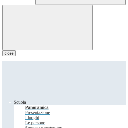
close
Scuola
Panoramica
Presentazione
I luoghi
Le persone
Sponsor e sostenitori