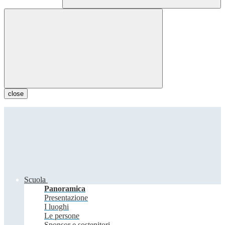
close
Scuola
Panoramica
Presentazione
I luoghi
Le persone
Sponsor e sostenitori