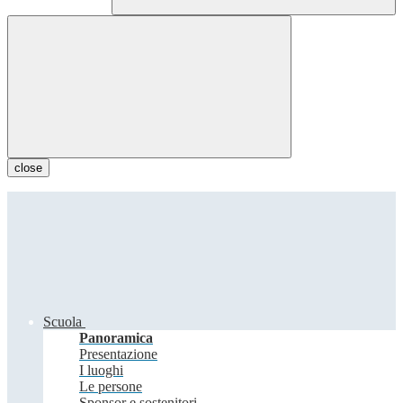
close
Scuola
Panoramica
Presentazione
I luoghi
Le persone
Sponsor e sostenitori