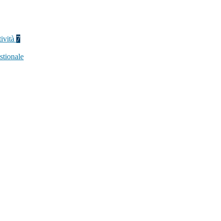
tività
7
stionale