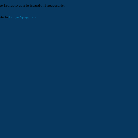
o indicato con le istruzioni necessarie.
ite la
Login Spaggiari