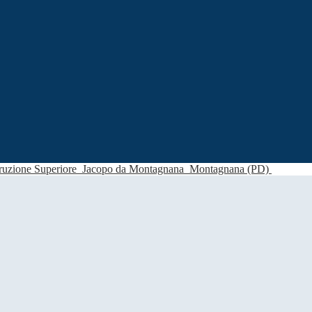
struzione Superiore
Jacopo da Montagnana
Montagnana (PD)