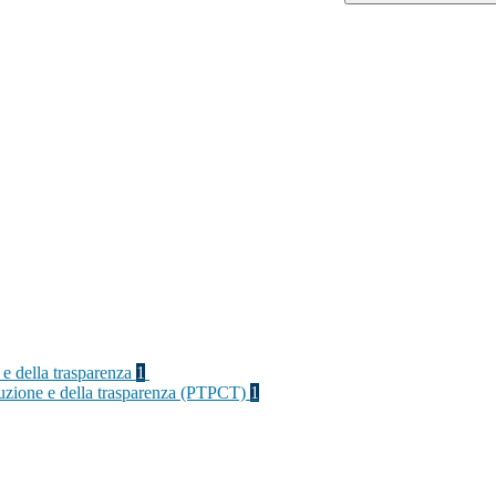
 e della trasparenza
1
rruzione e della trasparenza (PTPCT)
1