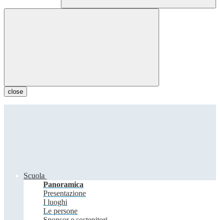
close
Scuola
Panoramica
Presentazione
I luoghi
Le persone
Sponsor e sostenitori