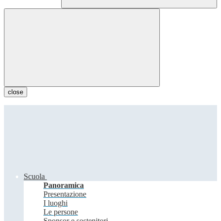
close
Scuola
Panoramica
Presentazione
I luoghi
Le persone
Sponsor e sostenitori