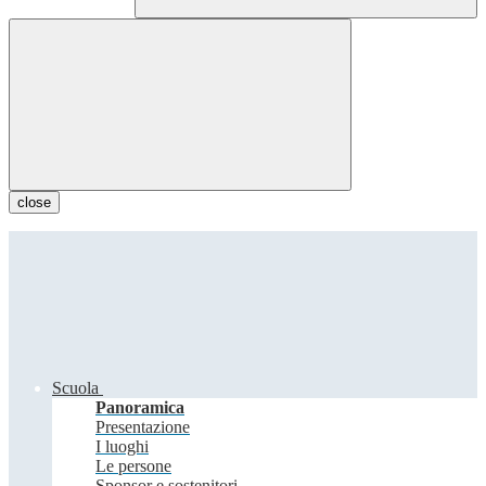
close
Scuola
Panoramica
Presentazione
I luoghi
Le persone
Sponsor e sostenitori