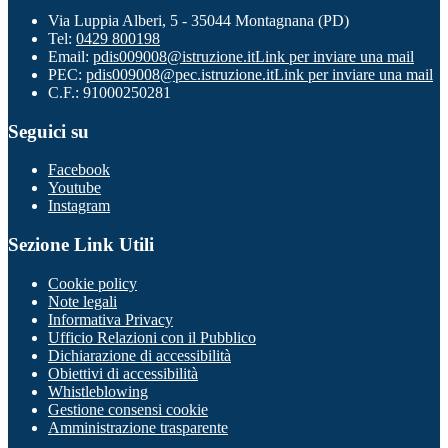
Via Luppia Alberi, 5 - 35044 Montagnana (PD)
Tel:
0429 800198
Email:
pdis009008@istruzione.it
Link per inviare una mail
PEC:
pdis009008@pec.istruzione.it
Link per inviare una mail
C.F.: 91000250281
Seguici su
Facebook
Youtube
Instagram
Sezione Link Utili
Cookie policy
Note legali
Informativa Privacy
Ufficio Relazioni con il Pubblico
Dichiarazione di accessibilità
Obiettivi di accessibilità
Whistleblowing
Gestione consensi cookie
Amministrazione trasparente