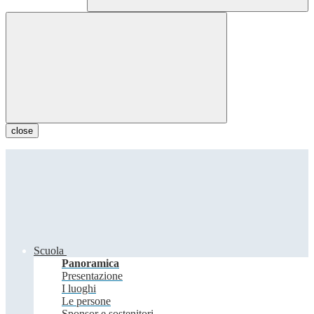
close
Scuola
Panoramica
Presentazione
I luoghi
Le persone
Sponsor e sostenitori