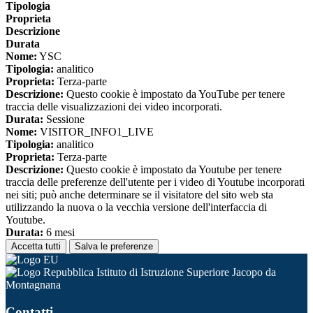
Tipologia
Proprieta
Descrizione
Durata
Nome:
YSC
Tipologia:
analitico
Proprieta:
Terza-parte
Descrizione:
Questo cookie è impostato da YouTube per tenere
traccia delle visualizzazioni dei video incorporati.
Durata:
Sessione
Nome:
VISITOR_INFO1_LIVE
Tipologia:
analitico
Proprieta:
Terza-parte
Descrizione:
Questo cookie è impostato da Youtube per tenere
traccia delle preferenze dell'utente per i video di Youtube incorporati
nei siti; può anche determinare se il visitatore del sito web sta
utilizzando la nuova o la vecchia versione dell'interfaccia di
Youtube.
Durata:
6 mesi
Accetta tutti
Salva le preferenze
Istituto di Istruzione Superiore Jacopo da
Montagnana
Contatti