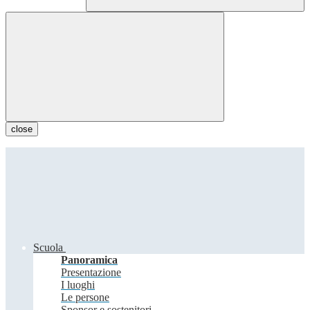
close
Scuola
Panoramica
Presentazione
I luoghi
Le persone
Sponsor e sostenitori