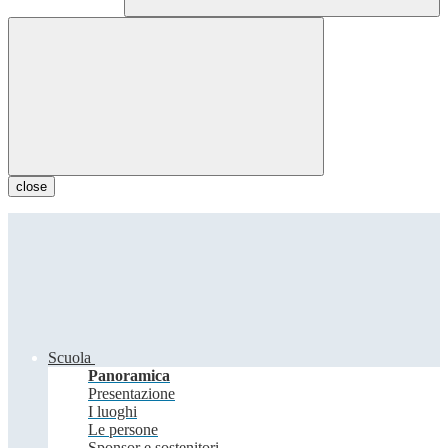
close
Scuola
Panoramica
Presentazione
I luoghi
Le persone
Sponsor e sostenitori